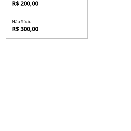
R$ 200,00
Não Sócio
R$ 300,00
BR-060, s/n - Gama, Brasília - DF,
72317-800
Atendimento via whatsapp
Central de Reservas
(61) 99333-7792
Vendas On-line
(61) 99593-7557