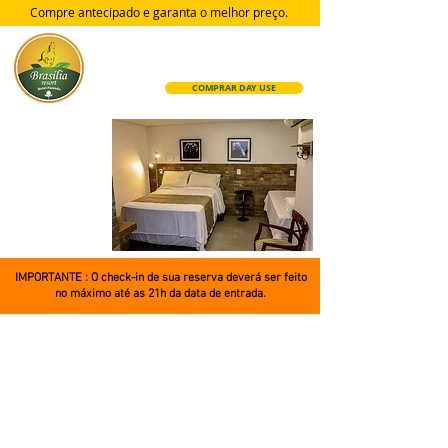
Compre antecipado e garanta
o melhor preço.
COMPRAR DAY USE
QUARTOS
IMPORTANTE : O check-in de sua reserva deverá ser feito
no máximo até as 21h da data de entrada.