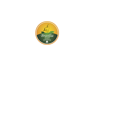
BR-060, s/n - Gama, Brasília - DF,
72317-800
Atendimento via whatsapp
Central de Reservas
(61) 99333-7792
Vendas On-line
(61) 99593-7557
Contato
Trabalhe Conosco