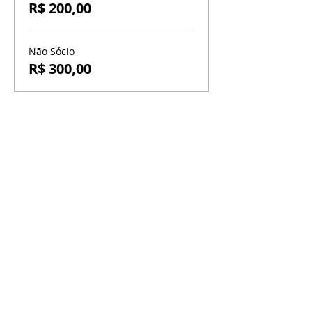
R$ 200,00
Não Sócio
R$ 300,00
BR-060, s/n - Gama, Brasília - DF,
72317-800
Atendimento via whatsapp
Central de Reservas
(61) 99333-7792
Vendas On-line
(61) 99593-7557