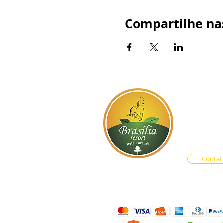
Compartilhe nas
BR-060, s
Atendim
Central d
Vendas O
Contat