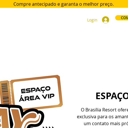
Compre antecipado e garanta
o melhor preço.
COM
Login
ort
Acomodações
Day Use
Área VIP
Sócios
Div
ESPAÇO
O Brasília Resort ofe
exclusiva para os ama
um contato mais pr