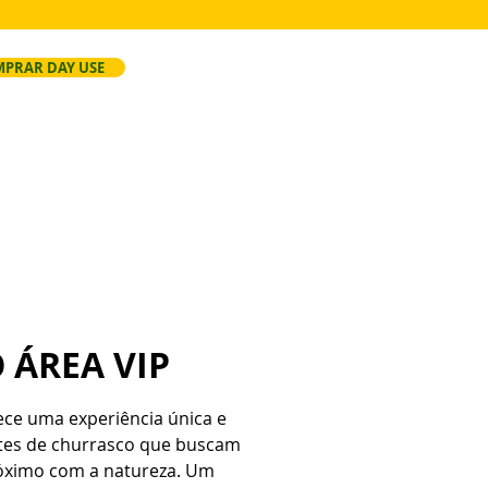
PRAR DAY USE
ersão
Faça Seu Evento
Regras
 ÁREA VIP
rece uma experiência única e
ntes de churrasco que buscam
óximo com a natureza. Um