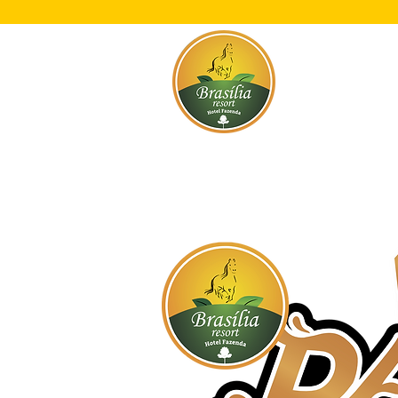
Início
O Res