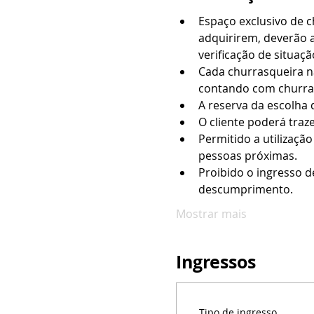
Espaço exclusivo de 
adquirirem, deverão a
verificação de situação
Cada churrasqueira na
contando com churras
A reserva da escolha 
O cliente poderá traz
Permitido a utilizaçã
pessoas próximas.
Proibido o ingresso d
descumprimento.
Mostrar mais
Ingressos
Tipo de ingresso