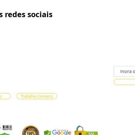
 redes sociais
/n - Gama, Brasília - DF, 72317-800
Faça parte
ento via whatsapp
e Reservas (61) 99333-7792
n-line (61) 99593-7557
o
Trabalhe Conosco