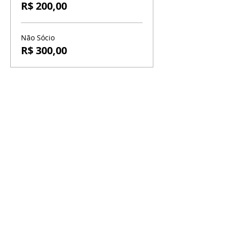
R$ 200,00
Não Sócio
R$ 300,00
BR-060, s/n - Gama, Brasília - DF,
72317-800
Atendimento via whatsapp
Central de Reservas
(61) 99333-7792
Vendas On-line
(61) 99593-7557