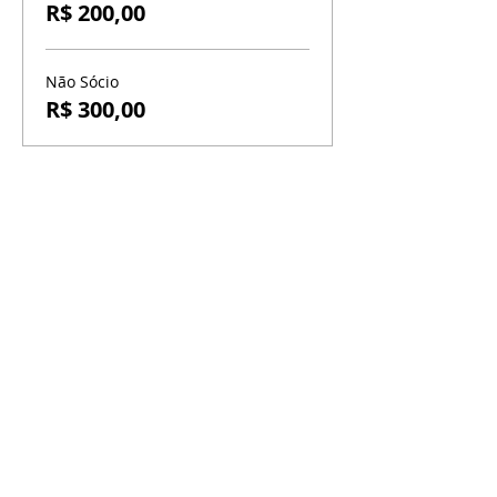
R$ 200,00
Não Sócio
R$ 300,00
BR-060, s/n - Gama, Brasília - DF,
72317-800
Atendimento via whatsapp
Central de Reservas
(61) 99333-7792
Vendas On-line
(61) 99593-7557