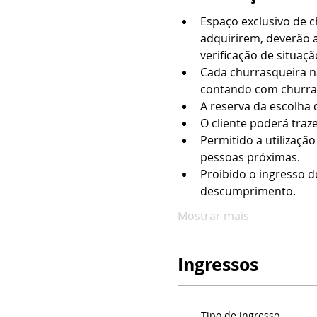
Espaço exclusivo de 
adquirirem, deverão a
verificação de situação
Cada churrasqueira na
contando com churras
A reserva da escolha 
O cliente poderá traz
Permitido a utilizaçã
pessoas próximas.
Proibido o ingresso d
descumprimento.
Mostrar mais
Ingressos
Tipo de ingresso