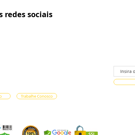
 redes sociais
/n - Gama, Brasília - DF, 72317-800
Faça parte
ento via whatsapp
e Reservas (61) 99333-7792
n-line (61) 99593-7557
o
Trabalhe Conosco