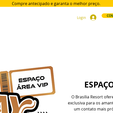
Compre antecipado e garanta
o melhor preço.
COM
Login
ort
Acomodações
Day Use
Área VIP
Sócios
Div
ESPAÇO
O Brasília Resort ofe
exclusiva para os ama
um contato mais pr