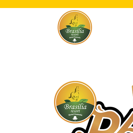
Início
O Res