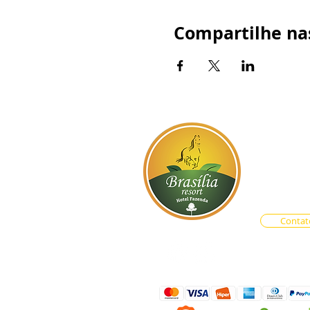
Compartilhe nas
BR-060, s
Atendim
Central d
Vendas O
Contat