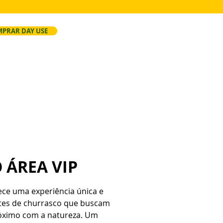
PRAR DAY USE
ersão
Faça Seu Evento
Regras
 ÁREA VIP
rece uma experiência única e
ntes de churrasco que buscam
óximo com a natureza. Um