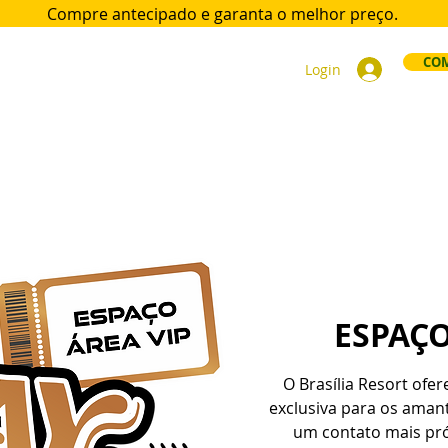
Compre antecipado e garanta
o melhor preço.
COM
Login
ort
Acomodações
Day Use
Área VIP
Sócios
Div
ESPAÇO
O Brasília Resort ofe
exclusiva para os ama
um contato mais pr