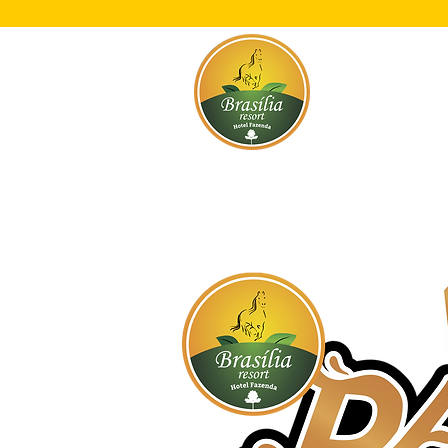
Início
O Res