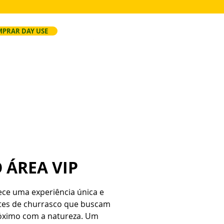
PRAR DAY USE
ersão
Faça Seu Evento
Regras
 ÁREA VIP
rece uma experiência única e
ntes de churrasco que buscam
óximo com a natureza. Um