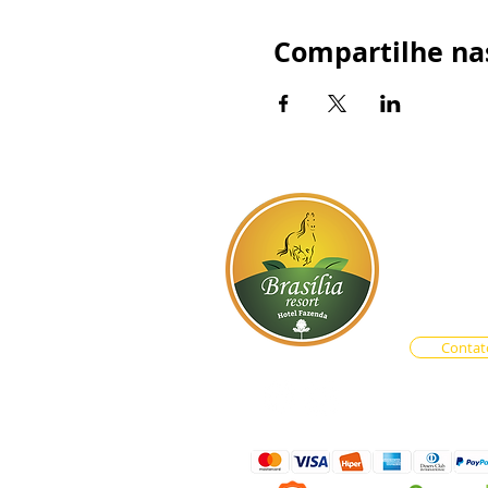
Compartilhe nas
BR-060, s
Atendim
Central d
Vendas O
Contat