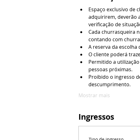
Espaço exclusivo de 
adquirirem, deverão a
verificação de situação
Cada churrasqueira na
contando com churras
A reserva da escolha 
O cliente poderá traz
Permitido a utilizaçã
pessoas próximas.
Proibido o ingresso d
descumprimento.
Mostrar mais
Ingressos
Tipo de ingresso