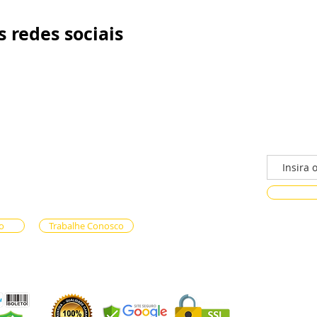
 redes sociais
/n - Gama, Brasília - DF, 72317-800
Faça parte
ento via whatsapp
e Reservas (61) 99333-7792
n-line (61) 99593-7557
o
Trabalhe Conosco