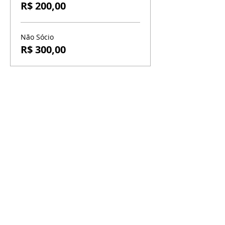
R$ 200,00
Não Sócio
R$ 300,00
BR-060, s/n - Gama, Brasília - DF,
72317-800
Atendimento via whatsapp
Central de Reservas
(61) 99333-7792
Vendas On-line
(61) 99593-7557