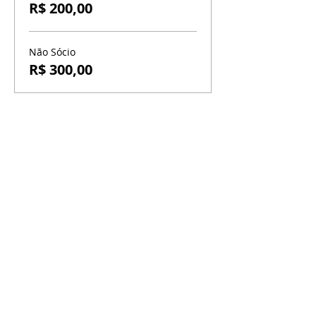
R$ 200,00
Não Sócio
R$ 300,00
BR-060, s/n - Gama, Brasília - DF,
72317-800
Atendimento via whatsapp
Central de Reservas
(61) 99333-7792
Vendas On-line
(61) 99593-7557