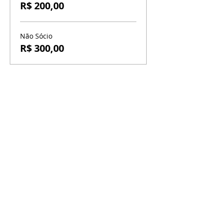
R$ 200,00
Não Sócio
R$ 300,00
BR-060, s/n - Gama, Brasília - DF,
72317-800
Atendimento via whatsapp
Central de Reservas
(61) 99333-7792
Vendas On-line
(61) 99593-7557