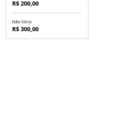
R$ 200,00
Não Sócio
R$ 300,00
BR-060, s/n - Gama, Brasília - DF,
72317-800
Atendimento via whatsapp
Central de Reservas
(61) 99333-7792
Vendas On-line
(61) 99593-7557