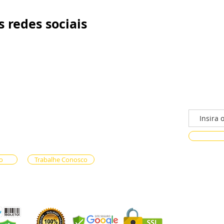
 redes sociais
/n - Gama, Brasília - DF, 72317-800
Faça parte
ento via whatsapp
e Reservas (61) 99333-7792
n-line (61) 99593-7557
o
Trabalhe Conosco