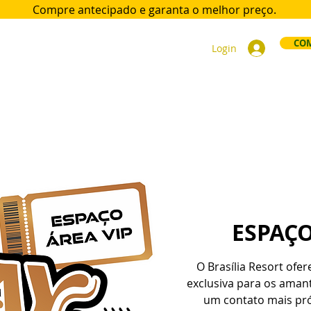
Compre antecipado e garanta
o melhor preço.
COM
Login
ort
Acomodações
Day Use
Área VIP
Sócios
Div
ESPAÇO
O Brasília Resort ofe
exclusiva para os ama
um contato mais pr