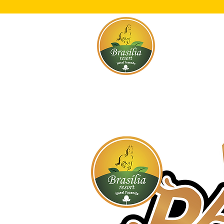
Início
O Res