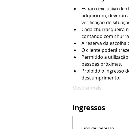
Espaço exclusivo de 
adquirirem, deverão a
verificação de situação
Cada churrasqueira na
contando com churras
A reserva da escolha 
O cliente poderá traz
Permitido a utilizaçã
pessoas próximas.
Proibido o ingresso d
descumprimento.
Mostrar mais
Ingressos
Tipo de ingresso