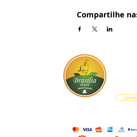
Compartilhe nas
BR-060, s
Atendim
Central d
Vendas O
Contat