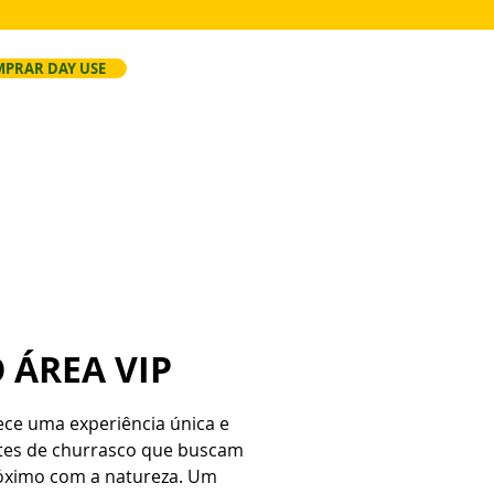
PRAR DAY USE
ersão
Faça Seu Evento
Regras
 ÁREA VIP
rece uma experiência única e
ntes de churrasco que buscam
óximo com a natureza. Um