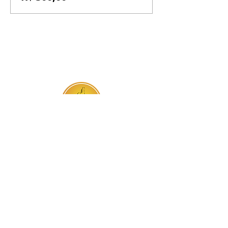
BR-060, s/n - Gama, Brasília - DF,
72317-800
Atendimento via whatsapp
Central de Reservas
(61) 99333-7792
Vendas On-line
(61) 99593-7557
Contato
Trabalhe Conosco