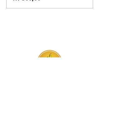
BR-060, s/n - Gama, Brasília - DF,
72317-800
Atendimento via whatsapp
Central de Reservas
(61) 99333-7792
Vendas On-line
(61) 99593-7557
Contato
Trabalhe Conosco