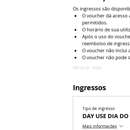
Os ingressos são disponi
O voucher dá acesso a
permitidos.
O horário de sua utili
Após o uso do vouche
reembolso de ingresso
O voucher não inclui 
O voucher não pode s
Mostrar mais
Ingressos
Tipo de ingresso
DAY USE DIA DO
Mais informações