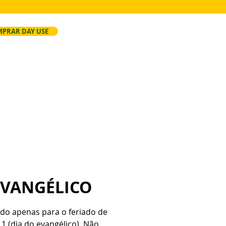
PRAR DAY USE
ersão
Faça Seu Evento
Regras
EVANGÉLICO
lido apenas para o feriado de
11 (dia do evangélico). Não