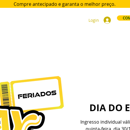
Compre antecipado e garanta
o melhor preço.
COM
Login
ort
Acomodações
Day Use
Área VIP
Sócios
Div
DIA DO 
Ingresso individual vá
quinta-feira, dia 30/