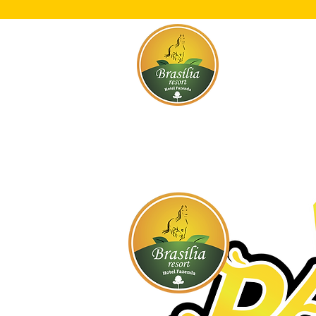
Início
O Res