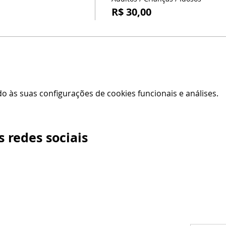
R$ 30,00
 às suas configurações de cookies funcionais e análises.
 redes sociais
/n - Gama, Brasília - DF, 72317-800
Faça parte
ento via whatsapp