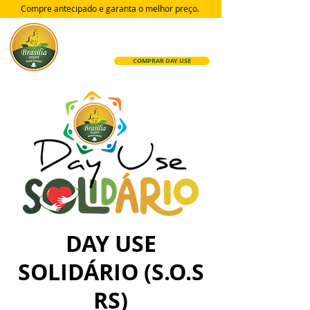
Compre antecipado e garanta
o melhor preço.
COMPRAR DAY USE
DAY USE
SOLIDÁRIO (S.O.S
RS)