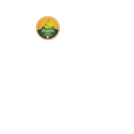
BR-060, s/n - Gama, Brasília - DF,
72317-800
Atendimento via whatsapp
Central de Reservas
(61) 99333-7792
Vendas On-line
(61) 99593-7557
Contato
Trabalhe Conosco