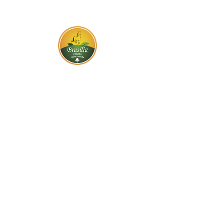
BR-060, s/n - Gama, Brasília - DF,
72317-800
Atendimento via whatsapp
Central de Reservas
(61) 99333-7792
Vendas On-line
(61) 99593-7557
Contato
Trabalhe Conosco