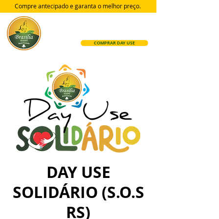
Compre antecipado e garanta
o melhor preço.
COMPRAR DAY USE
DAY USE
SOLIDÁRIO (S.O.S
RS)