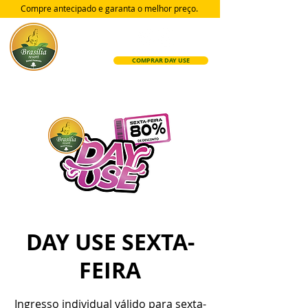
Compre antecipado e garanta
o melhor preço.
COMPRAR DAY USE
DAY USE SEXTA-
FEIRA
Ingresso individual válido para sexta-