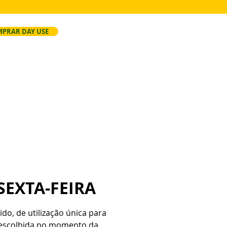
PRAR DAY USE
ersão
Faça Seu Evento
Regras
SEXTA-FEIRA
ido, de utilização única para
a escolhida no momento da