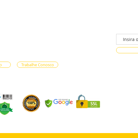
/n - Gama, Brasília - DF, 72317-800
Faça parte
ento via whatsapp
e Reservas (61) 99333-7792
n-line (61) 99593-7557
o
Trabalhe Conosco
OS LTDA - CNPJ 59.471.574/0001-90