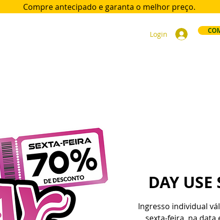
Compre antecipado e garanta
o melhor preço.
COM
Login
ort
Acomodações
Day Use
Área VIP
Sócios
Div
DAY USE 
Ingresso individual vál
sexta-feira, na dat