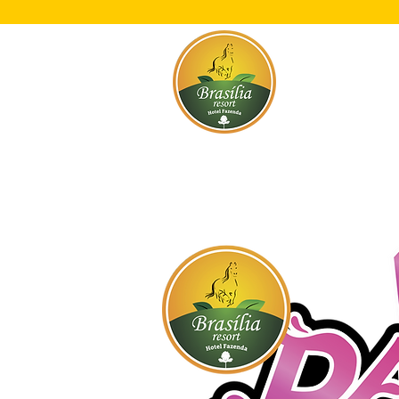
Início
O Res