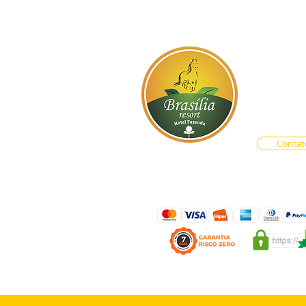
BR-060, s
Atendim
Central d
Vendas O
Contat
LAS PROMOÇÃO DE EVENT