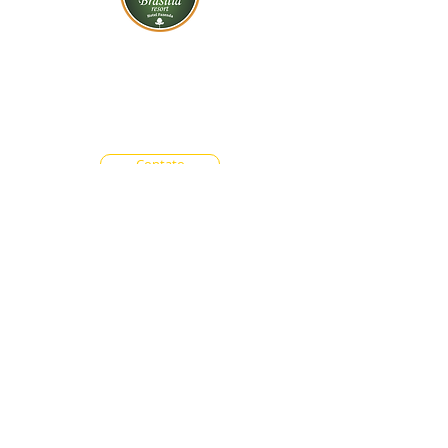
BR-060, s/n - Gama, Brasília - DF,
72317-800
Atendimento via whatsapp
Central de Reservas
(61) 99333-7792
Vendas On-line
(61) 99593-7557
Contato
Trabalhe Conosco