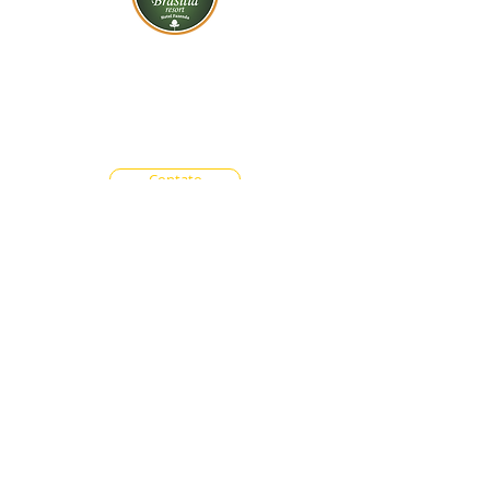
BR-060, s/n - Gama, Brasília - DF,
72317-800
Atendimento via whatsapp
Central de Reservas
(61) 99333-7792
Vendas On-line
(61) 99593-7557
Contato
Trabalhe Conosco