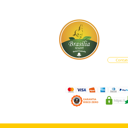
BR-060, s
Atendim
Central d
Vendas O
Contat
LAS PROMOÇÃO DE EVENT