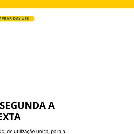
PRAR DAY USE
ersão
Faça Seu Evento
Regras
 SEGUNDA A
EXTA
do, de utilização única, para a