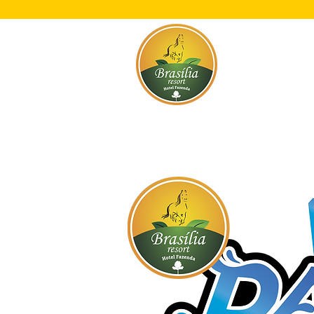
Início
O Res