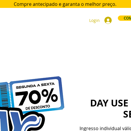
Compre antecipado e garanta
o melhor preço.
COM
Login
ort
Acomodações
Day Use
Área VIP
Sócios
Div
DAY USE
S
Ingresso individual váli