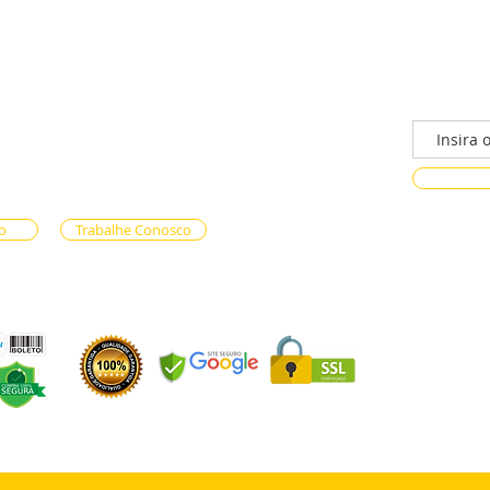
/n - Gama, Brasília - DF, 72317-800
Faça parte
ento via whatsapp
e Reservas (61) 99333-7792
n-line (61) 99593-7557
o
Trabalhe Conosco
OS LTDA - CNPJ 59.471.574/0001-90