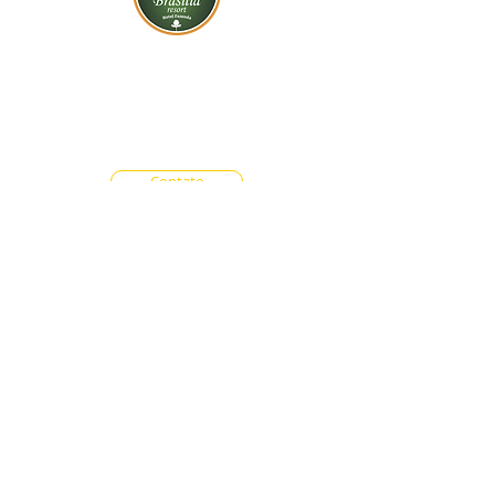
BR-060, s/n - Gama, Brasília - DF,
72317-800
Atendimento via whatsapp
Central de Reservas
(61) 99333-7792
Vendas On-line
(61) 99593-7557
Contato
Trabalhe Conosco