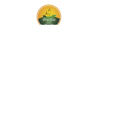
BR-060, s/n - Gama, Brasília - DF,
72317-800
Atendimento via whatsapp
Central de Reservas
(61) 99333-7792
Vendas On-line
(61) 99593-7557
Contato
Trabalhe Conosco