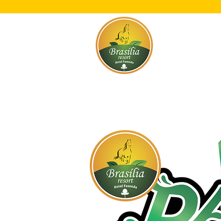
Início
O Res