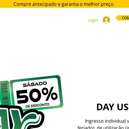
Compre antecipado e garanta
o melhor preço.
COM
Login
ort
Acomodações
Day Use
Área VIP
Sócios
Div
DAY U
Ingresso individual 
feriado), de utilização 