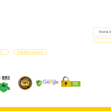
/n - Gama, Brasília - DF, 72317-800
Faça parte
ento via whatsapp
e Reservas (61) 99333-7792
n-line (61) 99593-7557
o
Trabalhe Conosco
OS LTDA - CNPJ 59.471.574/0001-90