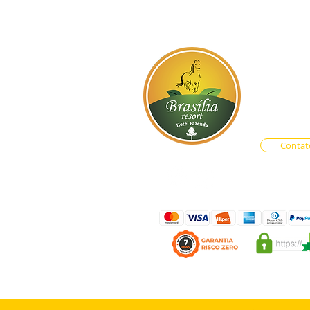
BR-060, s
Atendim
Central d
Vendas O
Contat
LAS PROMOÇÃO DE EVENT