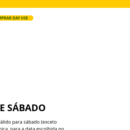
PRAR DAY USE
ersão
Faça Seu Evento
Regras
SE SÁBADO
válido para sábado (exceto
única, para a data escolhida no