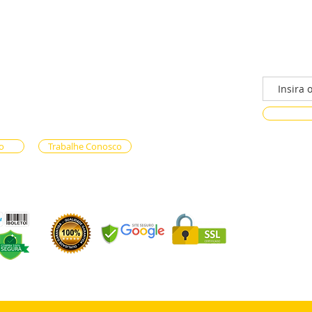
/n - Gama, Brasília - DF, 72317-800
Faça parte
ento via whatsapp
e Reservas (61) 99333-7792
n-line (61) 99593-7557
o
Trabalhe Conosco
OS LTDA - CNPJ 59.471.574/0001-90