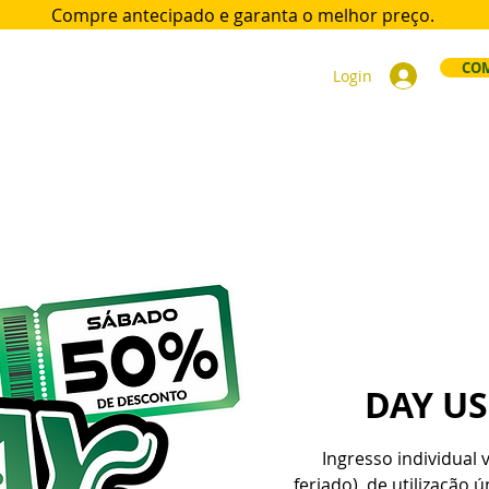
Compre antecipado e garanta
o melhor preço.
COM
Login
ort
Acomodações
Day Use
Área VIP
Sócios
Div
DAY U
Ingresso individual 
feriado), de utilização 