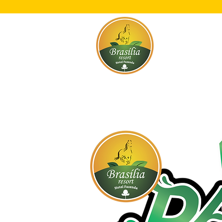
Início
O Res