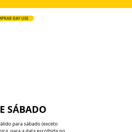
PRAR DAY USE
ersão
Faça Seu Evento
Regras
SE SÁBADO
válido para sábado (exceto
única, para a data escolhida no