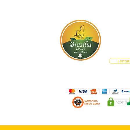
BR-060, s
Atendim
Central d
Vendas O
Contat
LAS PROMOÇÃO DE EVENT