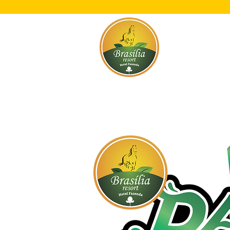
Início
O Res