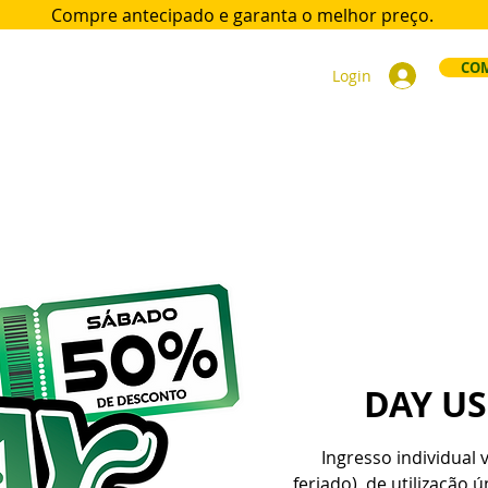
Compre antecipado e garanta
o melhor preço.
COM
Login
ort
Acomodações
Day Use
Área VIP
Sócios
Div
DAY U
Ingresso individual 
feriado), de utilização 