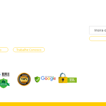
/n - Gama, Brasília - DF, 72317-800
Faça parte
ento via whatsapp
e Reservas (61) 99333-7792
n-line (61) 99593-7557
o
Trabalhe Conosco
OS LTDA - CNPJ 59.471.574/0001-90