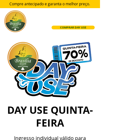
Compre antecipado e garanta
o melhor preço.
COMPRAR DAY USE
DAY USE QUINTA-
FEIRA
Ingresso individual válido para