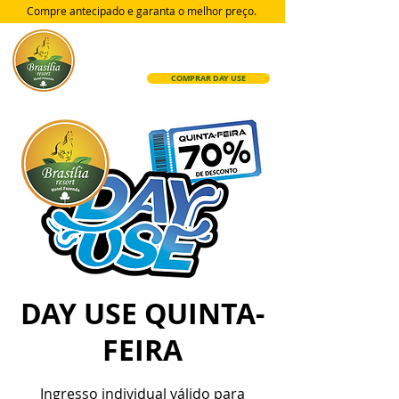
Compre antecipado e garanta
o melhor preço.
COMPRAR DAY USE
DAY USE QUINTA-
FEIRA
Ingresso individual válido para