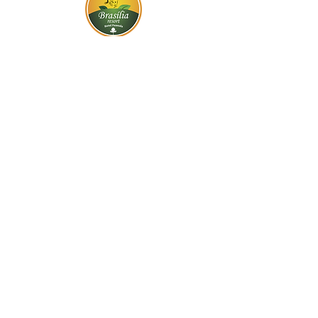
BR-060, s/n - Gama, Brasília - DF,
72317-800
Atendimento via whatsapp
Central de Reservas
(61) 99333-7792
Vendas On-line
(61) 99593-7557
Contato
Trabalhe Conosco