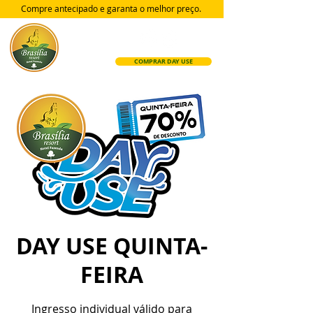
Compre antecipado e garanta
o melhor preço.
COMPRAR DAY USE
DAY USE QUINTA-
FEIRA
Ingresso individual válido para