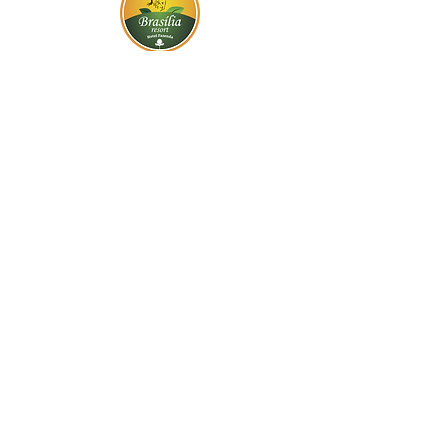
BR-060, s/n - Gama, Brasília - DF,
72317-800
Atendimento via whatsapp
Central de Reservas
(61) 99333-7792
Vendas On-line
(61) 99593-7557
Contato
Trabalhe Conosco