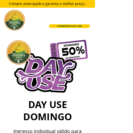
Compre antecipado e garanta
o melhor preço.
COMPRAR DAY USE
DAY USE
DOMINGO
Ingresso individual válido para