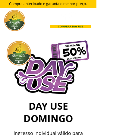
Compre antecipado e garanta
o melhor preço.
COMPRAR DAY USE
DAY USE
DOMINGO
Ingresso individual válido para