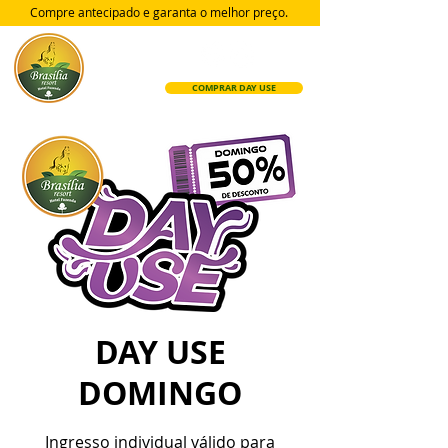
Compre antecipado e garanta
o melhor preço.
COMPRAR DAY USE
DAY USE
DOMINGO
Ingresso individual válido para