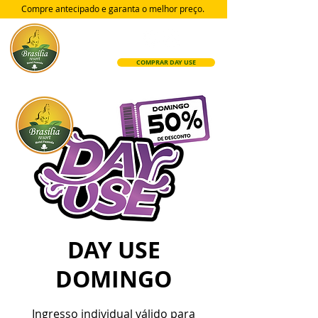
Compre antecipado e garanta
o melhor preço.
COMPRAR DAY USE
DAY USE
DOMINGO
Ingresso individual válido para