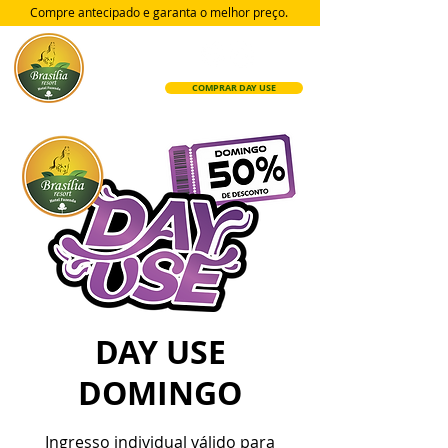
Compre antecipado e garanta
o melhor preço.
COMPRAR DAY USE
DAY USE
DOMINGO
Ingresso individual válido para