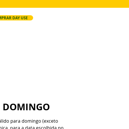
PRAR DAY USE
ersão
Faça Seu Evento
Regras
E DOMINGO
válido para domingo (exceto
única, para a data escolhida no