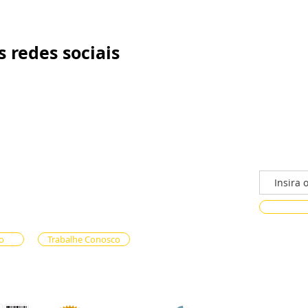
 redes sociais
/n - Gama, Brasília - DF, 72317-800
Faça parte
ento via whatsapp
e Reservas (61) 99333-7792
n-line (61) 99593-7557
o
Trabalhe Conosco