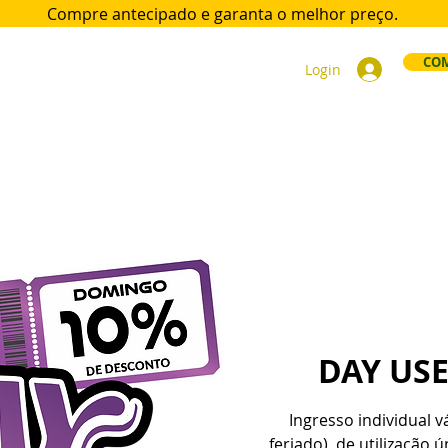
Compre antecipado e garanta
o melhor preço.
COM
Login
ort
Acomodações
Day Use
Área VIP
Sócios
Div
DAY US
Ingresso individual 
feriado), de utilização 