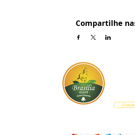
Compartilhe nas
BR-060, s
Atendim
Central d
Vendas O
Contat