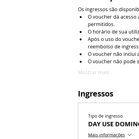
Os ingressos são disponi
O voucher dá acesso a
permitidos.
O horário de sua utili
Após o uso do vouche
reembolso de ingresso
O voucher não inclui 
O voucher não pode s
Mostrar mais
Ingressos
Tipo de ingresso
DAY USE DOMI
Mais informações