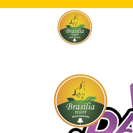
Início
O Res